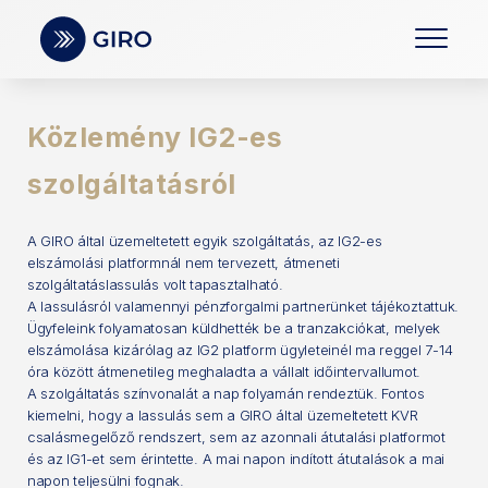
Közlemény IG2-es
szolgáltatásról
A GIRO által üzemeltetett egyik szolgáltatás, az IG2-es
elszámolási platformnál nem tervezett, átmeneti
szolgáltatáslassulás volt tapasztalható.
A lassulásról valamennyi pénzforgalmi partnerünket tájékoztattuk.
Ügyfeleink folyamatosan küldhették be a tranzakciókat, melyek
elszámolása kizárólag az IG2 platform ügyleteinél ma reggel 7-14
óra között átmenetileg meghaladta a vállalt időintervallumot.
A szolgáltatás színvonalát a nap folyamán rendeztük. Fontos
kiemelni, hogy a lassulás sem a GIRO által üzemeltetett KVR
csalásmegelőző rendszert, sem az azonnali átutalási platformot
és az IG1-et sem érintette. A mai napon indított átutalások a mai
napon teljesülni fognak.