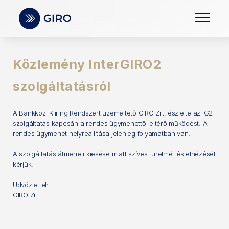
Közlemény InterGIRO2
szolgáltatásról
A Bankközi Klíring Rendszert üzemeltető GIRO Zrt. észlelte az IG2
szolgáltatás kapcsán a rendes ügymenettől eltérő működést. A
rendes ügymenet helyreállítása jelenleg folyamatban van.
A szolgáltatás átmeneti kiesése miatt szíves türelmét és elnézését
kérjük.
Üdvözlettel:
GIRO Zrt.