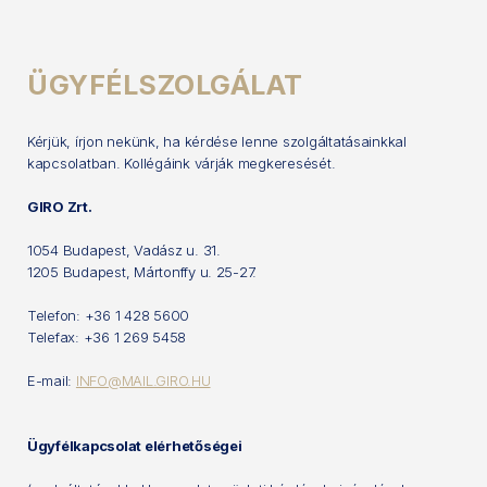
ÜGYFÉLSZOLGÁLAT
Kérjük, írjon nekünk, ha kérdése lenne szolgáltatásainkkal
kapcsolatban. Kollégáink várják megkeresését.
GIRO Zrt.
1054 Budapest, Vadász u. 31.
1205 Budapest, Mártonffy u. 25-27.
Telefon: +36 1 428 5600
Telefax: +36 1 269 5458
E-mail:
INFO@MAIL.GIRO.HU
Ügyfélkapcsolat elérhetőségei