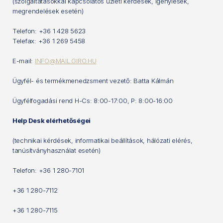
(szolgáltatásokkal kapcsolatos üzleti kérdések, igénylések,
megrendelések esetén)
Telefon: +36 1 428 5623
Telefax: +36 1 269 5458
E-mail:
INFO@MAIL.GIRO.HU
Ügyfél- és termékmenedzsment vezető: Batta Kálmán
Ügyfélfogadási rend H-Cs: 8:00-17:00, P: 8:00-16:00
Help Desk elérhetőségei
(technikai kérdések, informatikai beállítások, hálózati elérés,
tanúsítványhasználat esetén)
Telefon: +36 1 280-7101
+36 1 280-7112
+36 1 280-7115