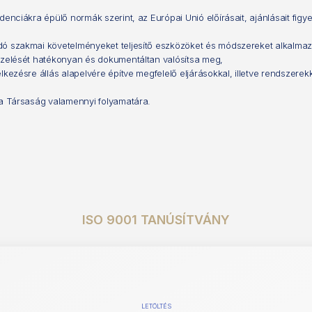
denciákra épülő normák szerint, az Európai Unió előírásait, ajánlásait fi
adó szakmai követelményeket teljesítő eszközöket és módszereket alkalma
kezelését hatékonyan és dokumentáltan valósítsa meg,
lkezésre állás alapelvére építve megfelelő eljárásokkal, illetve rendszere
 a Társaság valamennyi folyamatára.
ISO 9001 TANÚSÍTVÁNY
LETÖLTÉS