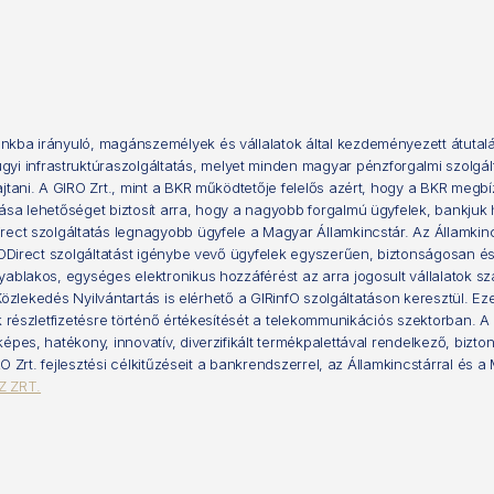
ankba irányuló, magánszemélyek és vállalatok által kezdeményezett átut
 infrastruktúraszolgáltatás, melyet minden magyar pénzforgalmi szolgál
ajtani. A GIRO Zrt., mint a BKR működtetője felelős azért, hogy a BKR meg
ása lehetőséget biztosít arra, hogy a nagyobb forgalmú ügyfelek, bankjuk
rect szolgáltatás legnagyobb ügyfele a Magyar Államkincstár. Az Államkin
RODirect szolgáltatást igénybe vevő ügyfelek egyszerűen, biztonságosan és
yablakos, egységes elektronikus hozzáférést az arra jogosult vállalatok s
i Közlekedés Nyilvántartás is elérhető a GIRinfO szolgáltatáson keresztül.
részletfizetésre történő értékesítését a telekommunikációs szektorban. A GI
pes, hatékony, innovatív, diverzifikált termékpalettával rendelkező, bizton
IRO Zrt. fejlesztési célkitűzéseit a bankrendszerrel, az Államkincstárral é
Z ZRT.