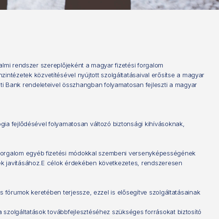
almi rendszer szereplőjeként a magyar fizetési forgalom
ézetek közvetítésével nyújtott szolgáltatásaival erősítse a magyar
i Bank rendeleteivel összhangban folyamatosan fejleszti a magyar
gia fejlődésével folyamatosan változó biztonsági kihívásoknak,
sforgalom egyéb fizetési módokkal szembeni versenyképességének
nek javításához.E célok érdekében következetes, rendszeresen
s fórumok keretében terjessze, ezzel is elősegítve szolgáltatásainak
 szolgáltatások továbbfejlesztéséhez szükséges forrásokat biztosító