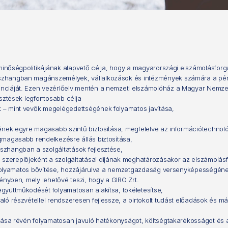
 minőségpolitikájának alapvető célja, hogy a magyarországi elszámolásforg
zhangban magánszemélyek, vállalkozások és intézmények számára a pénzint
nciáját. Ezen vezérlőelv mentén a nemzeti elszámolóház a Magyar Nemzet
sztések legfontosabb célja
 – mint vevők megelégedettségének folyamatos javítása,
ének egyre magasabb szintű biztosítása, megfelelve az információtechnoló
gmagasabb rendelkezésre állás biztosítása,
szhangban a szolgáltatások fejlesztése,
szereplőjeként a szolgáltatásai díjának meghatározásakor az elszámolá
se, folyamatos bővítése, hozzájárulva a nemzetgazdaság versenyképességé
ényben, mely lehetővé teszi, hogy a GIRO Zrt.
gyüttműködését folyamatosan alakítsa, tökéletesítse,
ó részvétellel rendszeresen fejlessze, a birtokolt tudást előadások és má
zása révén folyamatosan javuló hatékonyságot, költségtakarékosságot és a