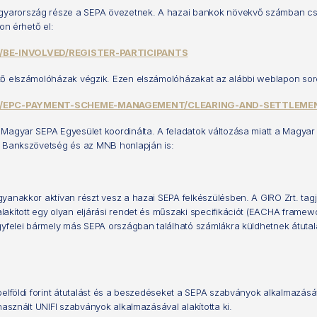
gyarország része a SEPA övezetnek. A hazai bankok növekvő számban csa
on érhető el:
BE-INVOLVED/REGISTER-PARTICIPANTS
tő elszámolóházak végzik. Ezen elszámolóházakat az alábbi weblapon sorol
/EPC-PAYMENT-SCHEME-MANAGEMENT/CLEARING-AND-SETTLEME
 Magyar SEPA Egyesület koordinálta. A feladatok változása miatt a Magya
a Bankszövetség és az MNB honlapján is:
Ugyanakkor aktívan részt vesz a hazai SEPA felkészülésben. A GIRO Zrt. 
akított egy olyan eljárási rendet és műszaki specifikációt (EACHA framew
gyfelei bármely más SEPA országban található számlákra küldhetnek átutal
elföldi forint átutalást és a beszedéseket a SEPA szabványok alkalmazásáva
használt UNIFI szabványok alkalmazásával alakította ki.