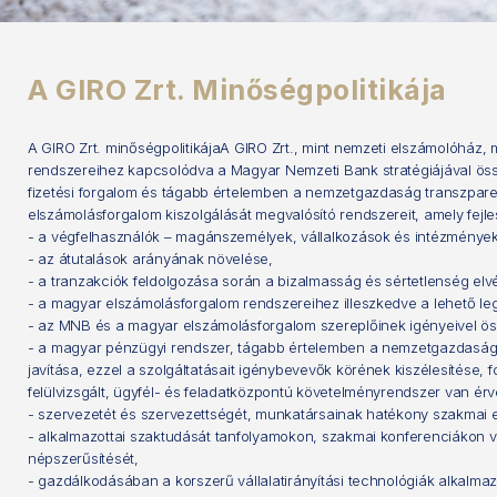
A GIRO Zrt. Minőségpolitikája
A GIRO Zrt. minőségpolitikájaA GIRO Zrt., mint nemzeti elszámolóház,
rendszereihez kapcsolódva a Magyar Nemzeti Bank stratégiájával öss
fizetési forgalom és tágabb értelemben a nemzetgazdaság transzpare
elszámolásforgalom kiszolgálását megvalósító rendszereit, amely fejle
- a végfelhasználók – magánszemélyek, vállalkozások és intézmények
- az átutalások arányának növelése,
- a tranzakciók feldolgozása során a bizalmasság és sértetlenség elv
- a magyar elszámolásforgalom rendszereihez illeszkedve a lehető le
- az MNB és a magyar elszámolásforgalom szereplőinek igényeivel ös
- a magyar pénzügyi rendszer, tágabb értelemben a nemzetgazdaság 
javítása, ezzel a szolgáltatásait igénybevevők körének kiszélesíté
felülvizsgált, ügyfél- és feladatközpontú követelményrendszer van érv
- szervezetét és szervezettségét, munkatársainak hatékony szakmai e
- alkalmazottai szaktudását tanfolyamokon, szakmai konferenciákon val
népszerűsítését,
- gazdálkodásában a korszerű vállalatirányítási technológiák alkalma