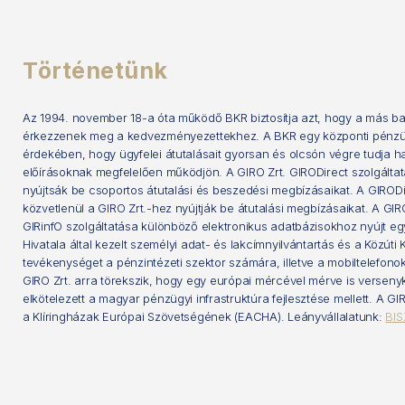
Történetünk
Az 1994. november 18-a óta működő BKR biztosítja azt, hogy a más b
érkezzenek meg a kedvezményezettekhez. A BKR egy központi pénzügyi
érdekében, hogy ügyfelei átutalásait gyorsan és olcsón végre tudja h
előírásoknak megfelelően működjön. A GIRO Zrt. GIRODirect szolgáltat
nyújtsák be csoportos átutalási és beszedési megbízásaikat. A GIRODi
közvetlenül a GIRO Zrt.-hez nyújtják be átutalási megbízásaikat. A GI
GIRinfO szolgáltatása különböző elektronikus adatbázisokhoz nyújt eg
Hivatala által kezelt személyi adat- és lakcímnyilvántartás és a Közút
tevékenységet a pénzintézeti szektor számára, illetve a mobiltelefonok 
GIRO Zrt. arra törekszik, hogy egy európai mércével mérve is versenyké
elkötelezett a magyar pénzügyi infrastruktúra fejlesztése mellett. A G
a Klíringházak Európai Szövetségének (EACHA). Leányvállalatunk:
BIS