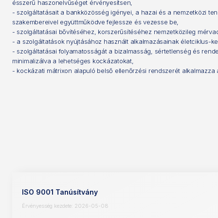
ésszerű haszonelvűséget érvényesítsen,
- szolgáltatásait a bankközösség igényei, a hazai és a nemzetközi ten
szakembereivel együttműködve fejlessze és vezesse be,
- szolgáltatásai bővítéséhez, korszerűsítéséhez nemzetközileg mérv
- a szolgáltatások nyújtásához használt alkalmazásainak életciklus-
- szolgáltatásai folyamatosságát a bizalmasság, sértetlenség és rende
minimalizálva a lehetséges kockázatokat,
- kockázati mátrixon alapuló belső ellenőrzési rendszerét alkalmazza
ISO 9001 Tanúsítvány
Érvényesség kezdete: 2026-05-08