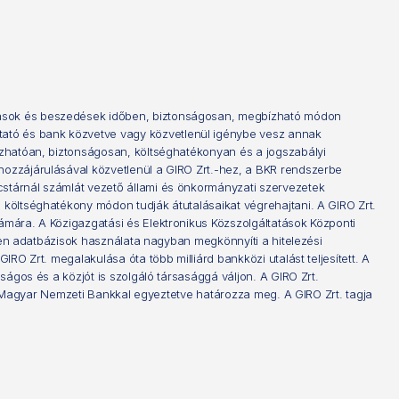
alások és beszedések időben, biztonságosan, megbízható módon
tató és bank közvetve vagy közvetlenül igénybe vesz annak
bízhatóan, biztonságosan, költséghatékonyan és a jogszabályi
 hozzájárulásával közvetlenül a GIRO Zrt.-hez, a BKR rendszerbe
cstárnál számlát vezető állami és önkormányzati szervezetek
 költséghatékony módon tudják átutalásaikat végrehajtani. A GIRO Zrt.
zámára. A Közigazgatási és Elektronikus Közszolgáltatások Központi
 Ezen adatbázisok használata nagyban megkönnyíti a hitelezési
RO Zrt. megalakulása óta több milliárd bankközi utalást teljesített. A
ságos és a közjót is szolgáló társasággá váljon. A GIRO Zrt.
s a Magyar Nemzeti Bankkal egyeztetve határozza meg. A GIRO Zrt. tagja