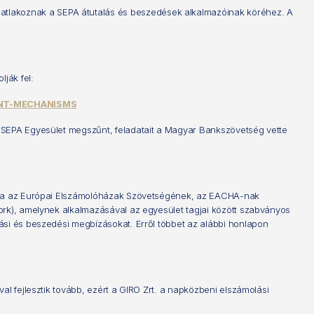
tlakoznak a SEPA átutalás és beszedések alkalmazóinak köréhez. A
ják fel:
NT-MECHANISMS
r SEPA Egyesület megszűnt, feladatait a Magyar Bankszövetség vette
tagja az Európai Elszámolóházak Szövetségének, az EACHA-nak
ork), amelynek alkalmazásával az egyesület tagjai között szabványos
ási és beszedési megbízásokat. Erről többet az alábbi honlapon
l fejlesztik tovább, ezért a GIRO Zrt. a napközbeni elszámolási