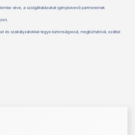
gyelembe véve, a szolgáltatásokat igénybevevő partnereinek
zzon,
kkel és szabályzatokkal tegye biztonságossá, megbízhatóvá, ezáltal