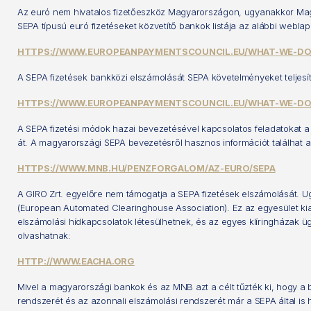
Az euró nem hivatalos fizetőeszköz Magyarországon, ugyanakkor Ma
SEPA típusú euró fizetéseket közvetítő bankok listája az alábbi weblap
HTTPS://WWW.EUROPEANPAYMENTSCOUNCIL.EU/WHAT-WE-DO/
A SEPA fizetések bankközi elszámolását SEPA követelményeket teljesí
HTTPS://WWW.EUROPEANPAYMENTSCOUNCIL.EU/WHAT-WE-DO
A SEPA fizetési módok hazai bevezetésével kapcsolatos feladatokat a
át. A magyarországi SEPA bevezetésről hasznos információt találhat 
HTTPS://WWW.MNB.HU/PENZFORGALOM/AZ-EURO/SEPA
A GIRO Zrt. egyelőre nem támogatja a SEPA fizetések elszámolását. 
(European Automated Clearinghouse Association). Ez az egyesület kial
elszámolási hídkapcsolatok létesülhetnek, és az egyes klíringházak ü
olvashatnak:
HTTP://WWW.EACHA.ORG
Mivel a magyarországi bankok és az MNB azt a célt tűzték ki, hogy a b
rendszerét és az azonnali elszámolási rendszerét már a SEPA által is 