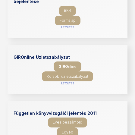
bejelentése
BKR
Formalap
LETÖLTÉS
GIROnline Üzletszabályzat
GIRO
nline
Korábbi üzletszabályzat
LETÖLTÉS
Független könyvvizsgálói jelentés 2011
Éves beszámoló
Egyéb