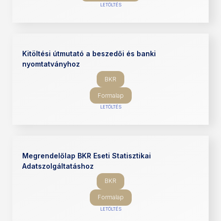
LETÖLTÉS
Kitöltési útmutató a beszedői és banki
nyomtatványhoz
BKR
Formalap
LETÖLTÉS
Megrendelőlap BKR Eseti Statisztikai
Adatszolgáltatáshoz
BKR
Formalap
LETÖLTÉS