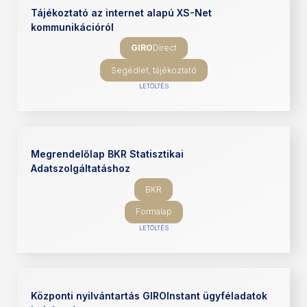
Tájékoztató az internet alapú XS-Net
kommunikációról
GIRO
Direct
Segédlet, tájékoztató
LETÖLTÉS
Megrendelőlap BKR Statisztikai
Adatszolgáltatáshoz
BKR
Formalap
LETÖLTÉS
Központi nyilvántartás GIROInstant ügyféladatok