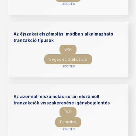
LETÖLTÉS
Az éjszakai elszámolási módban alkalmazható
tranzakció típusok
BKR
Segédlet, tájékoztató
LETÖLTÉS
Az azonnali elszámolás során elszámolt
tranzakciók visszakeresése igénybejelentés
BKR
Formalap
LETÖLTÉS