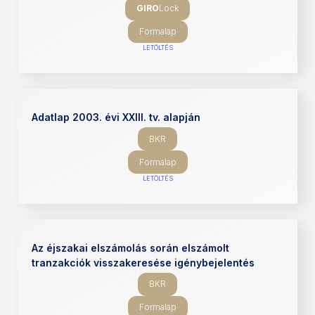
GIRO
Lock
Formalap
LETÖLTÉS
Adatlap 2003. évi XXIII. tv. alapján
BKR
Formalap
LETÖLTÉS
Az éjszakai elszámolás során elszámolt
tranzakciók visszakeresése igénybejelentés
BKR
Formalap