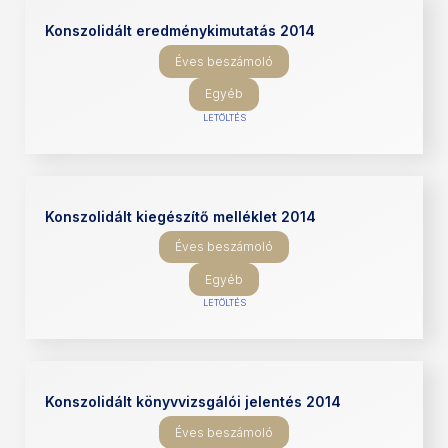
Konszolidált eredménykimutatás 2014
Éves beszámoló
Egyéb
LETÖLTÉS
Konszolidált kiegészítő melléklet 2014
Éves beszámoló
Egyéb
LETÖLTÉS
Konszolidált könyvvizsgálói jelentés 2014
Éves beszámoló