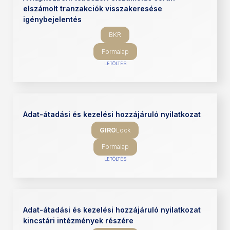
elszámolt tranzakciók visszakeresése
igénybejelentés
BKR
Formalap
LETÖLTÉS
Adat-átadási és kezelési hozzájáruló nyilatkozat
GIRO
Lock
Formalap
LETÖLTÉS
Adat-átadási és kezelési hozzájáruló nyilatkozat
kincstári intézmények részére