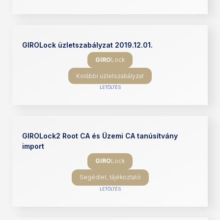
GIROLock üzletszabályzat 2019.12.01.
GIRO
Lock
Korábbi üzletszabályzat
LETÖLTÉS
GIROLock2 Root CA és Üzemi CA tanúsítvány
import
GIRO
Lock
Segédlet, tájékoztató
LETÖLTÉS