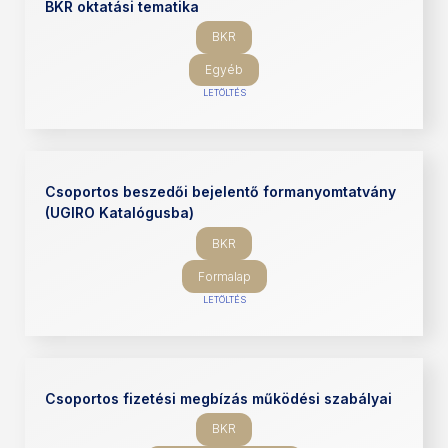
BKR oktatási tematika
BKR
Egyéb
LETÖLTÉS
Csoportos beszedői bejelentő formanyomtatvány
(UGIRO Katalógusba)
BKR
Formalap
LETÖLTÉS
Csoportos fizetési megbízás működési szabályai
BKR