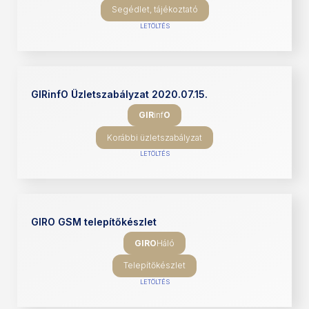
Segédlet, tájékoztató
LETÖLTÉS
GIRinfO Üzletszabályzat 2020.07.15.
GIR
inf
O
Korábbi üzletszabályzat
LETÖLTÉS
GIRO GSM telepítőkészlet
GIRO
Háló
Telepítőkészlet
LETÖLTÉS