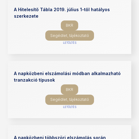
A Hitelesítő Tábla 2019. július 1-től hatályos
szerkezete
BKR
Segédlet, tájékoztató
LETÖLTÉS
A napközbeni elszámolási módban alkalmazható
tranzakció típusok
BKR
Segédlet, tájékoztató
LETÖLTÉS
A napközbeni többszöri elszámolás során