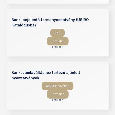
Banki bejelentő formanyomtatvány (UGIRO
Katalógusba)
BKR
Formalap
LETÖLTÉS
Bankszámlaváltáshoz tartozó ajánlott
nyomtatványok
GIRO
Bankváltás
Formalap
LETÖLTÉS