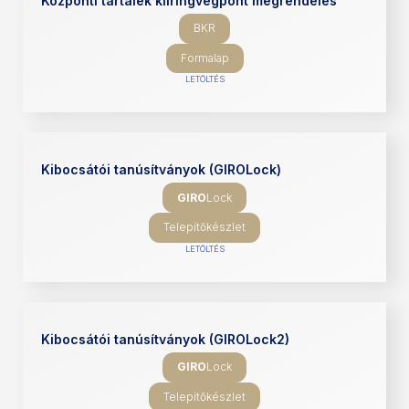
Központi tartalék klíringvégpont megrendelés
BKR
Formalap
LETÖLTÉS
Kibocsátói tanúsítványok (GIROLock)
GIRO
Lock
Telepítőkészlet
LETÖLTÉS
Kibocsátói tanúsítványok (GIROLock2)
GIRO
Lock
Telepítőkészlet