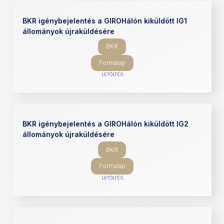
BKR igénybejelentés a GIROHálón kiküldött IG1
állományok újraküldésére
BKR
Formalap
LETÖLTÉS
BKR igénybejelentés a GIROHálón kiküldött IG2
állományok újraküldésére
BKR
Formalap
LETÖLTÉS