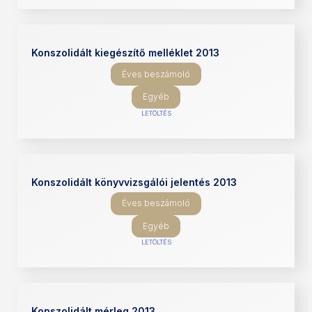
Konszolidált kiegészítő melléklet 2013
Éves beszámoló
Egyéb
LETÖLTÉS
Konszolidált könyvvizsgálói jelentés 2013
Éves beszámoló
Egyéb
LETÖLTÉS
Konszolidált mérleg 2013