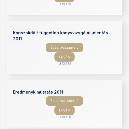
LETÖLTÉS
Konszolidált független könyvvizsgálói jelentés
2011
Éves beszámoló
Egyéb
LETÖLTÉS
Eredménykimutatás 2011
Éves beszámoló
Egyéb
LETÖLTÉS