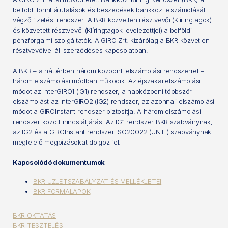
belföldi forint átutalások és beszedések bankközi elszámolását
végző fizetési rendszer. A BKR közvetlen résztvevői (Klíringtagok)
és közvetett résztvevői (Klíringtagok levelezettjei) a belföldi
pénzforgalmi szolgáltatók. A GIRO Zrt. kizárólag a BKR közvetlen
résztvevőivel áll szerződéses kapcsolatban.
A BKR – a háttérben három központi elszámolási rendszerrel –
három elszámolási módban működik. Az éjszakai elszámolási
módot az InterGIRO1 (IG1) rendszer, a napközbeni többször
elszámolást az InterGIRO2 (IG2) rendszer, az azonnali elszámolási
módot a GIROInstant rendszer biztosítja. A három elszámolási
rendszer között nincs átjárás. Az IG1 rendszer BKR szabványnak,
az IG2 és a GIROInstant rendszer ISO20022 (UNIFI) szabványnak
megfelelő megbízásokat dolgoz fel.
Kapcsolódó dokumentumok
BKR ÜZLETSZABÁLYZAT ÉS MELLÉKLETEI
BKR FORMALAPOK
BKR OKTATÁS
BKR TESZTELÉS