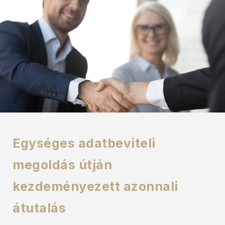
Egységes adatbeviteli
megoldás útján
kezdeményezett azonnali
átutalás