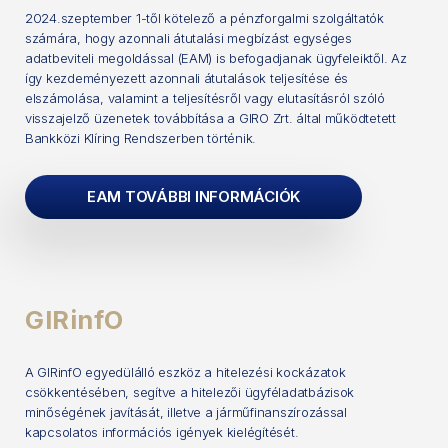
2024.szeptember 1-től kötelező a pénzforgalmi szolgáltatók
számára, hogy azonnali átutalási megbízást egységes
adatbeviteli megoldással (EAM) is befogadjanak ügyfeleiktől. Az
így kezdeményezett azonnali átutalások teljesítése és
elszámolása, valamint a teljesítésről vagy elutasításról szóló
visszajelző üzenetek továbbítása a GIRO Zrt. által működtetett
Bankközi Klíring Rendszerben történik.
EAM TOVÁBBI INFORMÁCIÓK
GIRinfO
A GIRinfO egyedülálló eszköz a hitelezési kockázatok
csökkentésében, segítve a hitelezői ügyféladatbázisok
minőségének javítását, illetve a járműfinanszírozással
kapcsolatos információs igények kielégítését.