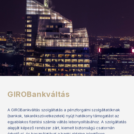
GIROBankváltás
A GIROBankváltás szolgáltatás a pénzforgalmi szolgáltatóknak
(bankok, takarékszövetkezetek) nyújt hatékony támogatást az
egyablakos fizetési számla váltás lebonyolításához. A szolgáltatás
alapját képező rendszer zárt, kiemelt biztonságú csatornán
érhető el, és használatával a banki oldalon jelentősen