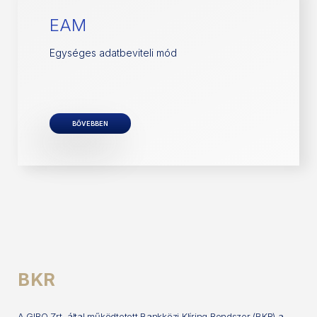
EAM
Egységes adatbeviteli mód
BŐVEBBEN
BKR
A GIRO Zrt. által működtetett Bankközi Klíring Rendszer (BKR) a