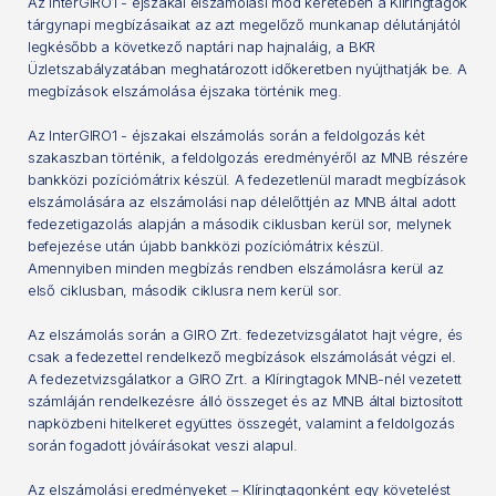
Az InterGIRO1 - éjszakai elszámolási mód keretében a Klíringtagok
tárgynapi megbízásaikat az azt megelőző munkanap délutánjától
legkésőbb a következő naptári nap hajnaláig, a BKR
Üzletszabályzatában meghatározott időkeretben nyújthatják be. A
megbízások elszámolása éjszaka történik meg.
Az InterGIRO1 - éjszakai elszámolás során a feldolgozás két
szakaszban történik, a feldolgozás eredményéről az MNB részére
bankközi pozíciómátrix készül. A fedezetlenül maradt megbízások
elszámolására az elszámolási nap délelőttjén az MNB által adott
fedezetigazolás alapján a második ciklusban kerül sor, melynek
befejezése után újabb bankközi pozíciómátrix készül.
Amennyiben minden megbízás rendben elszámolásra kerül az
első ciklusban, második ciklusra nem kerül sor.
Az elszámolás során a GIRO Zrt. fedezetvizsgálatot hajt végre, és
csak a fedezettel rendelkező megbízások elszámolását végzi el.
A fedezetvizsgálatkor a GIRO Zrt. a Klíringtagok MNB-nél vezetett
számláján rendelkezésre álló összeget és az MNB által biztosított
napközbeni hitelkeret együttes összegét, valamint a feldolgozás
során fogadott jóváírásokat veszi alapul.
Az elszámolási eredményeket – Klíringtagonként egy követelést