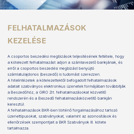
FELHATALMAZÁSOK
KEZELÉSE
A csoportos beszedési megbízások teljesítésének feltétele, hogy
a kötelezett felhatalmazást adjon a számlavezető bankjának, és
erről a csoportos beszedési megbízást benyújtó
számlatulajdonos (beszedő) is tudomást szerezzen.
A hitelintézetek a kötelezettektől befogadott felhatalmazások
adatait szabványos elektronikus üzenetek formájában továbbítják
a Beszedőhöz, a GIRO Zrt. felhatalmazásokat közvetítő
rendszerén és a Beszedő felhatalmazásközvetítő bankján
keresztül.
A felhatalmazások BKR-ben történő forgalmazásához tartozó
üzenettípusokat, szabványokat, valamint az azonosítások és
ellenőrzések szempontjait a BKR Szabványok III. kötete
tartalmazza.