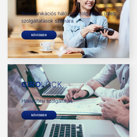
Kommunikációs hálózati szolgáltatás üzleti
szolgáltatások számára
BŐVEBBEN
GIRO
LOCK
Hitelesítési szolgáltatás
BŐVEBBEN