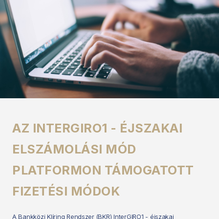
AZ INTERGIRO1 - ÉJSZAKAI
ELSZÁMOLÁSI MÓD
PLATFORMON TÁMOGATOTT
FIZETÉSI MÓDOK
A Bankközi Klíring Rendszer (BKR) InterGIRO1 - éjszakai