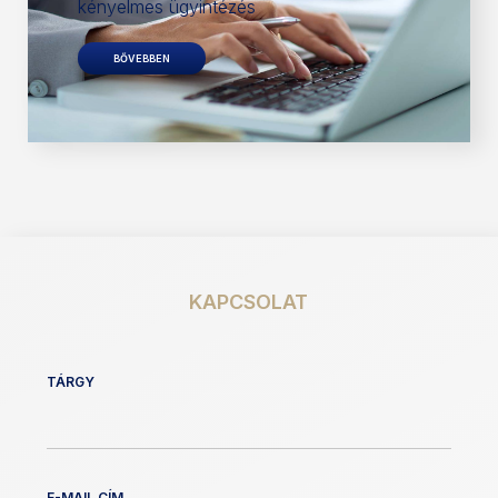
kényelmes ügyintézés
BŐVEBBEN
KAPCSOLAT
TÁRGY
E-MAIL CÍM