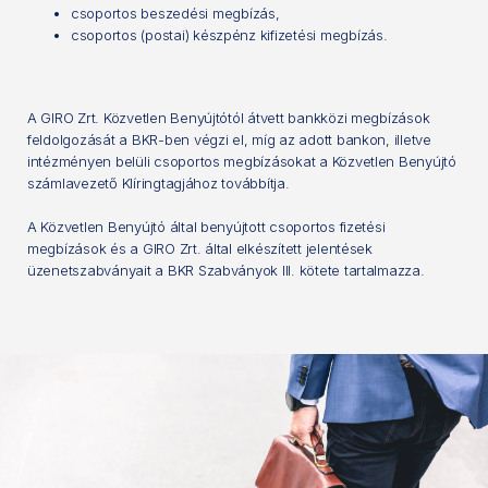
csoportos beszedési megbízás,
csoportos (postai) készpénz kifizetési megbízás.
A GIRO Zrt. Közvetlen Benyújtótól átvett bankközi megbízások
feldolgozását a BKR-ben végzi el, míg az adott bankon, illetve
intézményen belüli csoportos megbízásokat a Közvetlen Benyújtó
számlavezető Klíringtagjához továbbítja.
A Közvetlen Benyújtó által benyújtott csoportos fizetési
megbízások és a GIRO Zrt. által elkészített jelentések
üzenetszabványait a BKR Szabványok III. kötete tartalmazza.