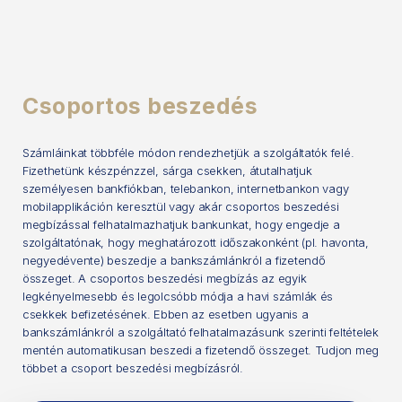
Csoportos beszedés
Számláinkat többféle módon rendezhetjük a szolgáltatók felé.
Fizethetünk készpénzzel, sárga csekken, átutalhatjuk
személyesen bankfiókban, telebankon, internetbankon vagy
mobilapplikáción keresztül vagy akár csoportos beszedési
megbízással felhatalmazhatjuk bankunkat, hogy engedje a
szolgáltatónak, hogy meghatározott időszakonként (pl. havonta,
negyedévente) beszedje a bankszámlánkról a fizetendő
összeget. A csoportos beszedési megbízás az egyik
legkényelmesebb és legolcsóbb módja a havi számlák és
csekkek befizetésének. Ebben az esetben ugyanis a
bankszámlánkról a szolgáltató felhatalmazásunk szerinti feltételek
mentén automatikusan beszedi a fizetendő összeget. Tudjon meg
többet a csoport beszedési megbízásról.