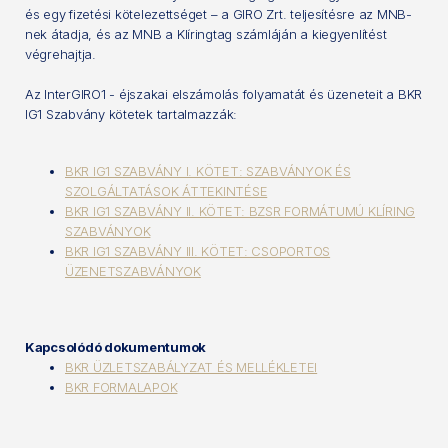
és egy fizetési kötelezettséget – a GIRO Zrt. teljesítésre az MNB-
nek átadja, és az MNB a Klíringtag számláján a kiegyenlítést
végrehajtja.
Az InterGIRO1 - éjszakai elszámolás folyamatát és üzeneteit a BKR
IG1 Szabvány kötetek tartalmazzák:
BKR IG1 SZABVÁNY I. KÖTET: SZABVÁNYOK ÉS
SZOLGÁLTATÁSOK ÁTTEKINTÉSE
BKR IG1 SZABVÁNY II. KÖTET: BZSR FORMÁTUMÚ KLÍRING
SZABVÁNYOK
BKR IG1 SZABVÁNY III. KÖTET: CSOPORTOS
ÜZENETSZABVÁNYOK
Kapcsolódó dokumentumok
BKR ÜZLETSZABÁLYZAT ÉS MELLÉKLETEI
BKR FORMALAPOK