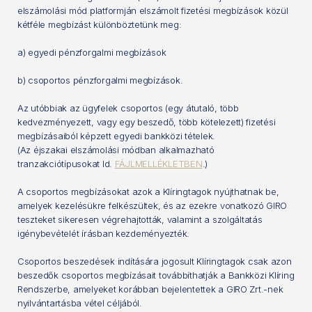
elszámolási mód platformján elszámolt fizetési megbízások közül
kétféle megbízást különböztetünk meg:
a) egyedi pénzforgalmi megbízások
b) csoportos pénzforgalmi megbízások.
Az utóbbiak az ügyfelek csoportos (egy átutaló, több
kedvezményezett, vagy egy beszedő, több kötelezett) fizetési
megbízásaiból képzett egyedi bankközi tételek.
(Az éjszakai elszámolási módban alkalmazható
tranzakciótípusokat ld.
FÁJLMELLÉKLETBEN
.)
A csoportos megbízásokat azok a Klíringtagok nyújthatnak be,
amelyek kezelésükre felkészültek, és az ezekre vonatkozó GIRO
teszteket sikeresen végrehajtották, valamint a szolgáltatás
igénybevételét írásban kezdeményezték.
Csoportos beszedések indítására jogosult Klíringtagok csak azon
beszedők csoportos megbízásait továbbíthatják a Bankközi Klíring
Rendszerbe, amelyeket korábban bejelentettek a GIRO Zrt.-nek
nyilvántartásba vétel céljából.