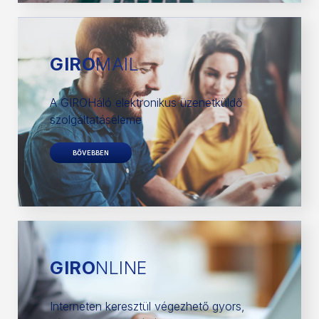
GIRO
MAIL
A GIROHáló elektronikus üzenetküldő
szolgáltatáseleme
BŐVEBBEN
GIRO
NLINE
Interneten keresztül végezhető gyors,