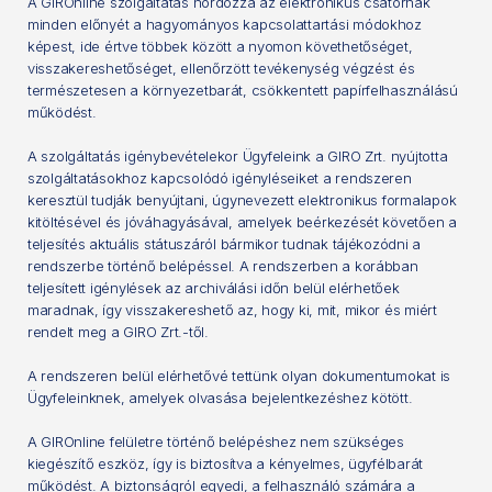
A GIROnline szolgáltatás hordozza az elektronikus csatornák
minden előnyét a hagyományos kapcsolattartási módokhoz
képest, ide értve többek között a nyomon követhetőséget,
visszakereshetőséget, ellenőrzött tevékenység végzést és
természetesen a környezetbarát, csökkentett papírfelhasználású
működést.
A szolgáltatás igénybevételekor Ügyfeleink a GIRO Zrt. nyújtotta
szolgáltatásokhoz kapcsolódó igényléseiket a rendszeren
keresztül tudják benyújtani, úgynevezett elektronikus formalapok
kitöltésével és jóváhagyásával, amelyek beérkezését követően a
teljesítés aktuális státuszáról bármikor tudnak tájékozódni a
rendszerbe történő belépéssel. A rendszerben a korábban
teljesített igénylések az archiválási időn belül elérhetőek
maradnak, így visszakereshető az, hogy ki, mit, mikor és miért
rendelt meg a GIRO Zrt.-től.
A rendszeren belül elérhetővé tettünk olyan dokumentumokat is
Ügyfeleinknek, amelyek olvasása bejelentkezéshez kötött.
A GIROnline felületre történő belépéshez nem szükséges
kiegészítő eszköz, így is biztosítva a kényelmes, ügyfélbarát
működést. A biztonságról egyedi, a felhasználó számára a