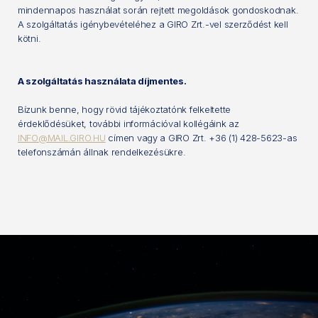
mindennapos használat során rejtett megoldások gondoskodnak.
A szolgáltatás igénybevételéhez a GIRO Zrt.-vel szerződést kell
kötni.
A szolgáltatás használata díjmentes.
Bízunk benne, hogy rövid tájékoztatónk felkeltette
érdeklődésüket, további információval kollégáink az
INFO@MAIL.GIRO.HU
címen vagy a GIRO Zrt. +36 (1) 428-5623-as
telefonszámán állnak rendelkezésükre.