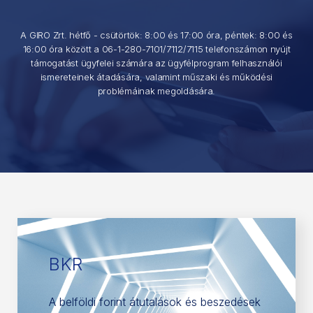
A GIRO Zrt. hétfő - csütörtök: 8:00 és 17:00 óra, péntek: 8:00 és
16:00 óra között a 06-1-280-7101/7112/7115 telefonszámon nyújt
támogatást ügyfelei számára az ügyfélprogram felhasználói
ismereteinek átadására, valamint műszaki és működési
problémáinak megoldására.
BKR
A belföldi forint átutalások és beszedések