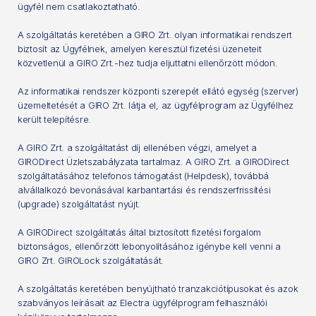
ügyfél nem csatlakoztatható.
A szolgáltatás keretében a GIRO Zrt. olyan informatikai rendszert
biztosít az Ügyfélnek, amelyen keresztül fizetési üzeneteit
közvetlenül a GIRO Zrt.-hez tudja eljuttatni ellenőrzött módon.
Az informatikai rendszer központi szerepét ellátó egység (szerver)
üzemeltetését a GIRO Zrt. látja el, az ügyfélprogram az Ügyfélhez
került telepítésre.
A GIRO Zrt. a szolgáltatást díj ellenében végzi, amelyet a
GIRODirect Üzletszabályzata tartalmaz. A GIRO Zrt. a GIRODirect
szolgáltatásához telefonos támogatást (Helpdesk), továbbá
alvállalkozó bevonásával karbantartási és rendszerfrissítési
(upgrade) szolgáltatást nyújt.
A GIRODirect szolgáltatás által biztosított fizetési forgalom
biztonságos, ellenőrzött lebonyolításához igénybe kell venni a
GIRO Zrt. GIROLock szolgáltatását.
A szolgáltatás keretében benyújtható tranzakciótípusokat és azok
szabványos leírásait az Electra ügyfélprogram felhasználói