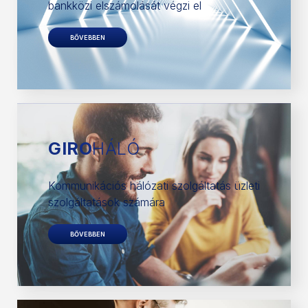
bankközi elszámolását végzi el
BŐVEBBEN
GIRO
HÁLÓ
Kommunikációs hálózati szolgáltatás üzleti
szolgáltatások számára
BŐVEBBEN