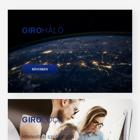
GIRO
HÁLÓ
Kommunikációs hálózati szolgáltatás üzleti
szolgáltatások számára
BŐVEBBEN
GIRO
LOCK
Hitelesítési szolgáltatás