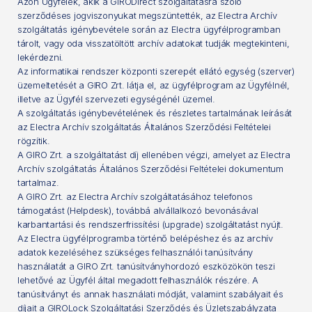
Azon Ügyfelek, akik a GIRODirect szolgáltatásra szóló
szerződéses jogviszonyukat megszüntették, az Electra Archív
szolgáltatás igénybevétele során az Electra ügyfélprogramban
tárolt, vagy oda visszatöltött archív adatokat tudják megtekinteni,
lekérdezni.
Az informatikai rendszer központi szerepét ellátó egység (szerver)
üzemeltetését a GIRO Zrt. látja el, az ügyfélprogram az Ügyfélnél,
illetve az Ügyfél szervezeti egységénél üzemel.
A szolgáltatás igénybevételének és részletes tartalmának leírását
az Electra Archív szolgáltatás Általános Szerződési Feltételei
rögzítik.
A GIRO Zrt. a szolgáltatást díj ellenében végzi, amelyet az Electra
Archív szolgáltatás Általános Szerződési Feltételei dokumentum
tartalmaz.
A GIRO Zrt. az Electra Archív szolgáltatásához telefonos
támogatást (Helpdesk), továbbá alvállalkozó bevonásával
karbantartási és rendszerfrissítési (upgrade) szolgáltatást nyújt.
Az Electra ügyfélprogramba történő belépéshez és az archív
adatok kezeléséhez szükséges felhasználói tanúsítvány
használatát a GIRO Zrt. tanúsítványhordozó eszközökön teszi
lehetővé az Ügyfél által megadott felhasználók részére. A
tanúsítványt és annak használati módját, valamint szabályait és
díjait a GIROLock Szolgáltatási Szerződés és Üzletszabályzata