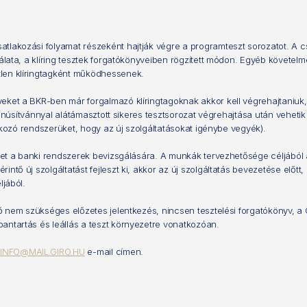
akozási folyamat részeként hajtják végre a programteszt sorozatot. A csatl
nálata, a klíring tesztek forgatókönyveiben rögzített módon. Egyéb követel
tlen klíringtagként működhessenek.
eket a BKR-ben már forgalmazó klíringtagoknak akkor kell végrehajtaniuk,
 tanúsítvánnyal alátámasztott sikeres tesztsorozat végrehajtása után vehetik 
tlakozó rendszerüket, hogy az új szolgáltatásokat igénybe vegyék).
séget a banki rendszerek bevizsgálására. A munkák tervezhetősége céljábó
tő új szolgáltatást fejleszt ki, akkor az új szolgáltatás bevezetése előtt, 
ljából.
ető nem szükséges előzetes jelentkezés, nincsen tesztelési forgatókönyv,
antartás és leállás a teszt környezetre vonatkozóan.
z
INFO@MAIL.GIRO.HU
e-mail címen.