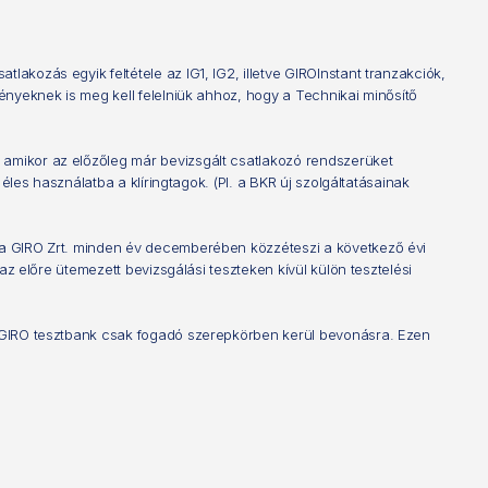
akozás egyik feltétele az IG1, IG2, illetve GIROInstant tranzakciók,
ményeknek is meg kell felelniük ahhoz, hogy a Technikai minősítő
 amikor az előzőleg már bevizsgált csatlakozó rendszerüket
éles használatba a klíringtagok. (Pl. a BKR új szolgáltatásainak
l a GIRO Zrt. minden év decemberében közzéteszi a következő évi
az előre ütemezett bevizsgálási teszteken kívül külön tesztelési
 a GIRO tesztbank csak fogadó szerepkörben kerül bevonásra. Ezen