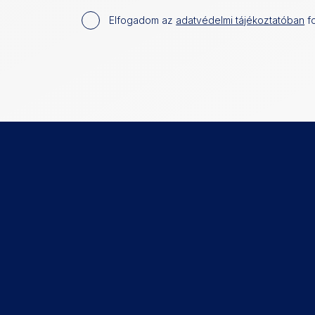
Elfogadom az
adatvédelmi tájékoztatóban
fo