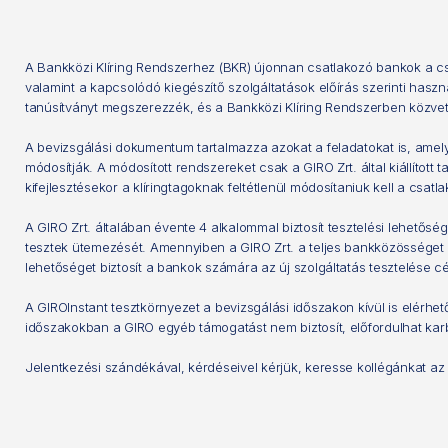
A Bankközi Klíring Rendszerhez (BKR) újonnan csatlakozó bankok a csatl
valamint a kapcsolódó kiegészítő szolgáltatások előírás szerinti hasz
tanúsítványt megszerezzék, és a Bankközi Klíring Rendszerben közve
A bevizsgálási dokumentum tartalmazza azokat a feladatokat is, amely
módosítják. A módosított rendszereket csak a GIRO Zrt. által kiállított
kifejlesztésekor a klíringtagoknak feltétlenül módosítaniuk kell a csa
A GIRO Zrt. általában évente 4 alkalommal biztosít tesztelési lehető
tesztek ütemezését. Amennyiben a GIRO Zrt. a teljes bankközösséget érin
lehetőséget biztosít a bankok számára az új szolgáltatás tesztelése cé
A GIROInstant tesztkörnyezet a bevizsgálási időszakon kívül is elérh
időszakokban a GIRO egyéb támogatást nem biztosít, előfordulhat karb
Jelentkezési szándékával, kérdéseivel kérjük, keresse kollégánkat a