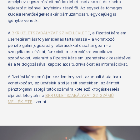
amelyhez egyszerűsített módon lehet csatlakozni, és kisebb
fejlesztést igényel ügyfeleink részéről. Az egyedi és tömeges
küldési lehetőségeket akár párhuzamosan, egyidejűleg is
igénybe vehetik.
A
BKR ÜZLETSZABÁLYZAT 27. MELLÉKLETE
, a Fizetési kérelem
üzenetáramlási folyamatleírás tartalmazza – a vonatkozó
pénzforgalmi jogszabályi előírásokkal összhangban – a
szolgáltatás leírását, funkcióit, a szereplőkre vonatkozó
szabályokat, valamint a Fizetési kérelem üzeneteinek kezelésével
és a feldolgozásával kapcsolatos tudnivalókat és információkat.
A fizetési kérelem útján kezdeményezett azonnali átutalásra
vonatkozóan, az ügyfelek által jelzett esetekben, az érintett
pénzforgalmi szolgáltatók számára kötelező kifogáskezelési
eljárást lefolytatni a
BKR ÜZLETSZABÁLYZAT 22. SZÁMÚ
MELLÉKLETE
szerint.