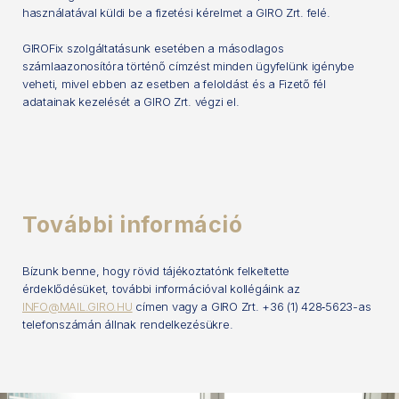
használatával küldi be a fizetési kérelmet a GIRO Zrt. felé.
GIROFix szolgáltatásunk esetében a másodlagos
számlaazonosítóra történő címzést minden ügyfelünk igénybe
veheti, mivel ebben az esetben a feloldást és a Fizető fél
adatainak kezelését a GIRO Zrt. végzi el.
További információ
Bízunk benne, hogy rövid tájékoztatónk felkeltette
érdeklődésüket, további információval kollégáink az
INFO@MAIL.GIRO.HU
címen vagy a GIRO Zrt. +36 (1) 428‑5623-as
telefonszámán állnak rendelkezésükre.