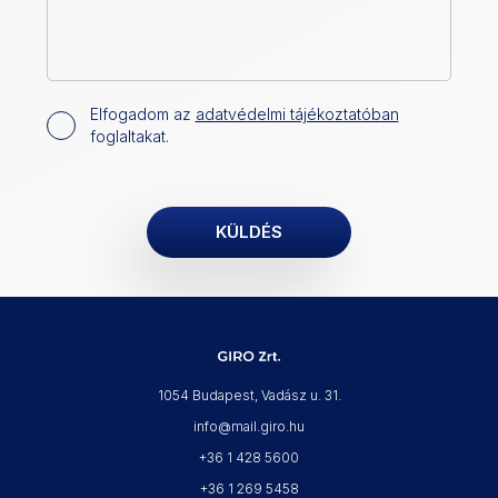
Elfogadom az
adatvédelmi tájékoztatóban
foglaltakat.
1054 Budapest, Vadász u. 31.
info@mail.giro.hu
+36 1 428 5600
+36 1 269 5458