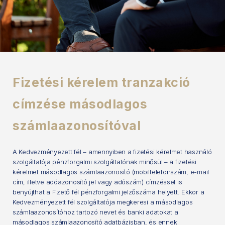
Fizetési kérelem tranzakció
címzése másodlagos
számlaazonosítóval
A Kedvezményezett fél – amennyiben a fizetési kérelmet használó
szolgáltatója pénzforgalmi szolgáltatónak minősül – a fizetési
kérelmet másodlagos számlaazonosító (mobiltelefonszám, e-mail
cím, illetve adóazonosító jel vagy adószám) címzéssel is
benyújthat a Fizető fél pénzforgalmi jelzőszáma helyett. Ekkor a
Kedvezményezett fél szolgáltatója megkeresi a másodlagos
számlaazonosítóhoz tartozó nevet és banki adatokat a
másodlagos számlaazonosító adatbázisban, és ennek