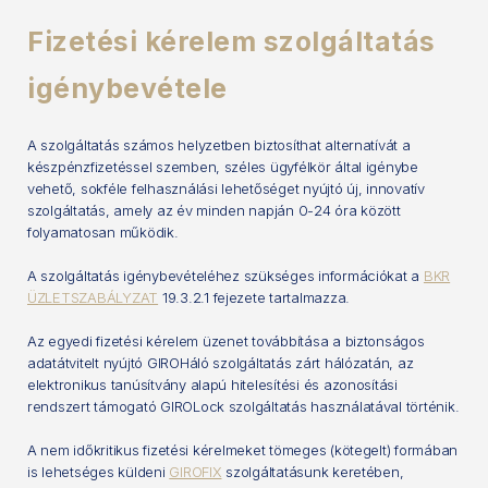
Fizetési kérelem szolgáltatás
igénybevétele
A szolgáltatás számos helyzetben biztosíthat alternatívát a
készpénzfizetéssel szemben, széles ügyfélkör által igénybe
vehető, sokféle felhasználási lehetőséget nyújtó új, innovatív
szolgáltatás, amely az év minden napján 0-24 óra között
folyamatosan működik.
A szolgáltatás igénybevételéhez szükséges információkat a
BKR
ÜZLETSZABÁLYZAT
19.3.2.1 fejezete tartalmazza.
Az egyedi fizetési kérelem üzenet továbbítása a biztonságos
adatátvitelt nyújtó GIROHáló szolgáltatás zárt hálózatán, az
elektronikus tanúsítvány alapú hitelesítési és azonosítási
rendszert támogató GIROLock szolgáltatás használatával történik.
A nem időkritikus fizetési kérelmeket tömeges (kötegelt) formában
is lehetséges küldeni
GIROFIX
szolgáltatásunk keretében,