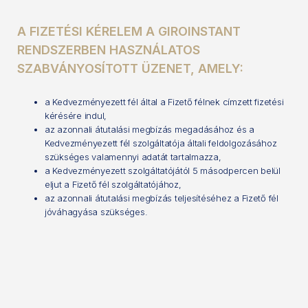
A FIZETÉSI KÉRELEM A GIROINSTANT
RENDSZERBEN HASZNÁLATOS
SZABVÁNYOSÍTOTT ÜZENET, AMELY:
a Kedvezményezett fél által a Fizető félnek címzett fizetési
kérésére indul,
az azonnali átutalási megbízás megadásához és a
Kedvezményezett fél szolgáltatója általi feldolgozásához
szükséges valamennyi adatát tartalmazza,
a Kedvezményezett szolgáltatójától 5 másodpercen belül
eljut a Fizető fél szolgáltatójához,
az azonnali átutalási megbízás teljesítéséhez a Fizető fél
jóváhagyása szükséges.