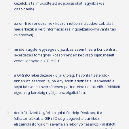
kezelők által működtetett adatbázisokat (egyablakos
kiszolgálás)
az on-line rendszernek köszönhetően másodpercek alatt
megérkezik a kért információ (az ingójelzálog-nyilvántartás
kivételével)
minden ügyfél egységes díjszabás szerint, és a koncentrált
lekérdezés tömegnek köszönhetően kedvező díjak mellett
veheti igénybe a GIRinfO-t
a GIRinfO lekérdezések díjai utólag, havonta fizetendők,
abban az esetben is, ha egy adott adatbázis üzemeltetője
saját közvetlen szerződéses partnereinek csak előre feltöltött
egyenleg keretéig nyújtja a szolgáltatását
dedikált Üzleti Ügyfélszolgálat és Help Desk segíti a
felhasználókat, a GIRinfO segítségével a bankközi
elszámolásforgalom zavartalan lebonyolításához kialakított,