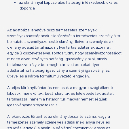
az okmánnyal kapcsolatos hatósági intézkedések oka és
időpontja
Az adatbázis lehetővé teszi természetes személyek
személyazonosságának ellenőrzését a természetes személy által
bemutatott személyazonosító okmány, illetve a személy és az
okmány adatait tartalmazó nyilvántartás adatainak azonnali,
egyidejű összevetésével. Fontos tudni, hogy személyazonosságot
minden olyan érvényes hatósági igazolvány igazol, amely
tartalmazza a Nytv-ben meghatározott adatokat. Ilyen
adattartalmú hatósági igazolvány a személyi igazolvány, az
útlevél és a kártya formátumú vezetői engedély.
A teljes körű nyilvántartás nemcsak a magyarországi állandó
lakosok, menekültek, bevándoroltak és letelepedettek adatait
tartalmazza, hanem a határon túli magyar nemzetiségűek
igazolványában foglaltakat is.
A lekérdezés történhet az okmány típusa és száma, vagy a
természetes személy személyes adatai (név, anyja neve és
születési adatok) alapján. A gépjármű törzskönyvi adatai az