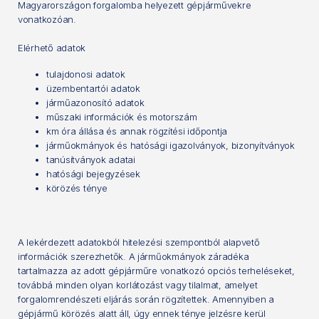
Magyarországon forgalomba helyezett gépjárművekre
vonatkozóan.
Elérhető adatok
tulajdonosi adatok
üzembentartói adatok
járműazonosító adatok
műszaki információk és motorszám
km óra állása és annak rögzítési időpontja
járműokmányok és hatósági igazolványok, bizonyítványok
tanúsítványok adatai
hatósági bejegyzések
körözés ténye
A lekérdezett adatokból hitelezési szempontból alapvető
információk szerezhetők. A járműokmányok záradéka
tartalmazza az adott gépjárműre vonatkozó opciós terheléseket,
továbbá minden olyan korlátozást vagy tilalmat, amelyet
forgalomrendészeti eljárás során rögzítettek. Amennyiben a
gépjármű körözés alatt áll, úgy ennek ténye jelzésre kerül