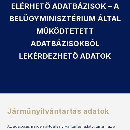
ELÉRHETŐ ADATBÁZISOK – A
BELÜGYMINISZTÉRIUM ÁLTAL
MŰKÖDTETETT
ADATBÁZISOKBÓL
LEKÉRDEZHETŐ ADATOK
Járműnyilvántartás adatok
Az adatbázis minden aktuális nyilvántartási adatot tartalmaz a