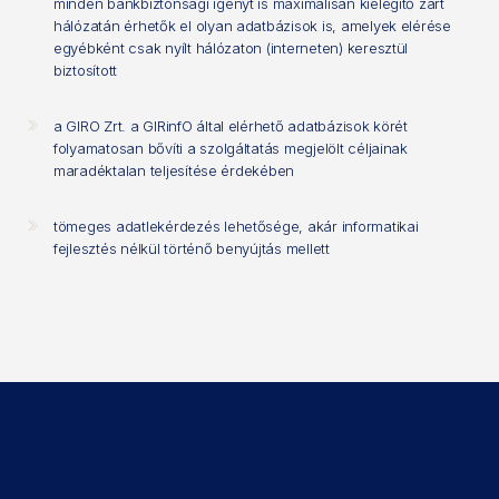
minden bankbiztonsági igényt is maximálisan kielégítő zárt
hálózatán érhetők el olyan adatbázisok is, amelyek elérése
egyébként csak nyílt hálózaton (interneten) keresztül
biztosított
a GIRO Zrt. a GIRinfO által elérhető adatbázisok körét
folyamatosan bővíti a szolgáltatás megjelölt céljainak
maradéktalan teljesítése érdekében
tömeges adatlekérdezés lehetősége, akár informatikai
fejlesztés nélkül történő benyújtás mellett