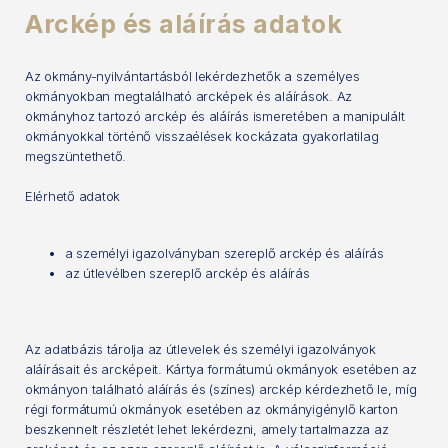
Arckép és aláírás adatok
Az okmány-nyilvántartásból lekérdezhetők a személyes
okmányokban megtalálható arcképek és aláírások. Az
okmányhoz tartozó arckép és aláírás ismeretében a manipulált
okmányokkal történő visszaélések kockázata gyakorlatilag
megszüntethető.
Elérhető adatok
a személyi igazolványban szereplő arckép és aláírás
az útlevélben szereplő arckép és aláírás
Az adatbázis tárolja az útlevelek és személyi igazolványok
aláírásait és arcképeit. Kártya formátumú okmányok esetében az
okmányon található aláírás és (színes) arckép kérdezhető le, míg
régi formátumú okmányok esetében az okmányigénylő karton
beszkennelt részletét lehet lekérdezni, amely tartalmazza az