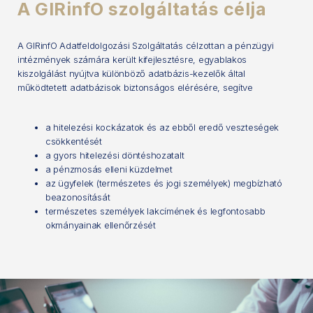
A GIRinfO szolgáltatás célja
A GIRinfO Adatfeldolgozási Szolgáltatás célzottan a pénzügyi
intézmények számára került kifejlesztésre, egyablakos
kiszolgálást nyújtva különböző adatbázis-kezelők által
működtetett adatbázisok biztonságos elérésére, segítve
a hitelezési kockázatok és az ebből eredő veszteségek
csökkentését
a gyors hitelezési döntéshozatalt
a pénzmosás elleni küzdelmet
az ügyfelek (természetes és jogi személyek) megbízható
beazonosítását
természetes személyek lakcímének és legfontosabb
okmányainak ellenőrzését