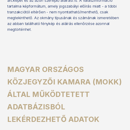
arcképet és az azon szereplő aláírást is. A válaszinformáció
tartalma képformátum, amely jogszabályi előírás miatt - a többi
tranzakciótól eltérően - nem nyomtatható/menthető, csak
megtekinthető. Az okmány típusának és számának ismeretében
az abban található fénykép és aláírás ellenőrzése azonnal
megtörténhet.
MAGYAR ORSZÁGOS
KÖZJEGYZŐI KAMARA (MOKK)
ÁLTAL MŰKÖDTETETT
ADATBÁZISBÓL
LEKÉRDEZHETŐ ADATOK