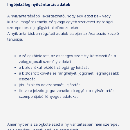
Ingójelzálog nyilvántartás adatok
A nyilvántartásából lekérdezhető, hogy egy adott bel- vagy
külföldi magánszemély, cég vagy egyéb szervezet ingóságai
szerepelnek-e jogügylet hitelfedezeteként.
A nyilvántartásban rögzített adatok alapján az Adatbázis-kezelő
tanúsítja:
a zálogkötelezett, az esetleges személyi kötelezett és a
zálogjogosult személyi adatait
a biztosítékul lekötött zálogtárgy leírását
a biztosított követelés ranghelyét, jogcímét, legmagasabb
összegét
járulékait és devizanemét, lejáratát
illetve a jelzálogjogra vonatkozó egyéb, a nyilvántartás
szempontjából lényeges adatokat
Amennyiben a zálogkötelezett a nyilvántartásban nem szerepel,
az Adatbázis-kezelő erről ad információt.