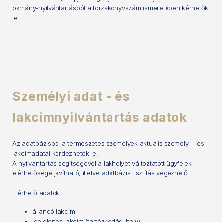
okmány-nyilvántartásból a törzskönyvszám ismeretében kérhetők
le.
Személyi adat - és
lakcímnyilvántartás adatok
Az adatbázisból a természetes személyek aktuális személyi – és
lakcímadatai kérdezhetők le.
A nyilvántartás segítségével a lakhelyet változtatott ügyfelek
elérhetősége javítható, illetve adatbázis tisztítás végezhető.
Elérhető adatok
állandó lakcím
ideiglenes lakcím (tartózkodási hely)