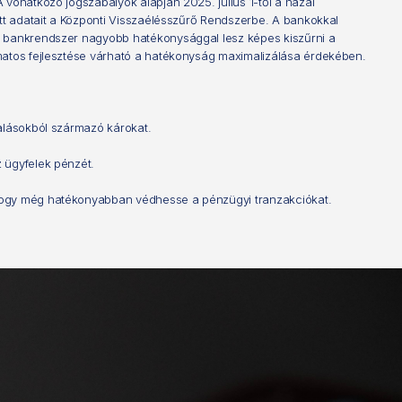
 vonatkozó jogszabályok alapján 2025. július 1-től a hazai
ott adatait a Központi Visszaélésszűrő Rendszerbe. A bankokkal
ai bankrendszer nagyobb hatékonysággal lesz képes kiszűrni a
amatos fejlesztése várható a hatékonyság maximalizálása érdekében.
salásokból származó károkat.
z ügyfelek pénzét.
 hogy még hatékonyabban védhesse a pénzügyi tranzakciókat.