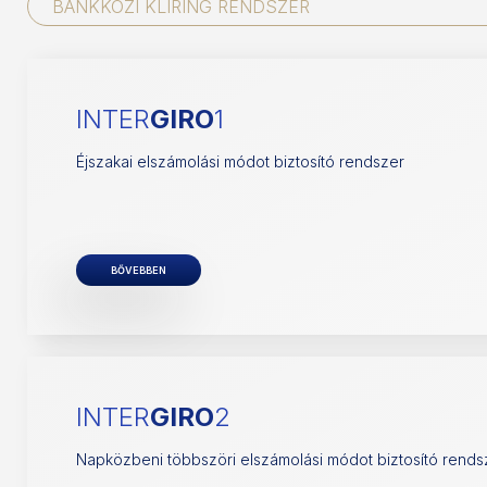
INTER
GIRO
1
Éjszakai elszámolási módot biztosító rendszer
BŐVEBBEN
INTER
GIRO
2
Napközbeni többszöri elszámolási módot biztosító rends