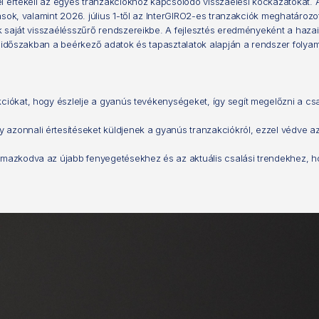
l értékeli az egyes tranzakciókhoz kapcsolódó visszaélési kockázatokat. A
ások, valamint 2026. július 1-től az InterGIRO2-es tranzakciók meghatároz
k saját visszaélésszűrő rendszereikbe. A fejlesztés eredményeként a haz
ző időszakban a beérkező adatok és tapasztalatok alapján a rendszer foly
kciókat, hogy észlelje a gyanús tevékenységeket, így segít megelőzni a c
 azonnali értesítéseket küldjenek a gyanús tranzakciókról, ezzel védve a
almazkodva az újabb fenyegetésekhez és az aktuális csalási trendekhez,