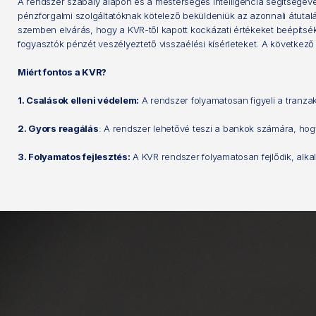
A rendszer szabály alapon és a mesterséges intelligencia segítségéve
pénzforgalmi szolgáltatóknak kötelező beküldeniük az azonnali átutal
szemben elvárás, hogy a KVR-től kapott kockázati értékeket beépítsé
fogyasztók pénzét veszélyeztető visszaélési kísérleteket. A követke
Miért fontos a KVR?
1. Csalások elleni védelem:
A rendszer folyamatosan figyeli a tranza
2. Gyors reagálás
: A rendszer lehetővé teszi a bankok számára, hogy
3. Folyamatos fejlesztés:
A KVR rendszer folyamatosan fejlődik, alk